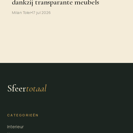
dankzij transparante meubels
Milan Toler
17 jul 2026
Sfeer
totaal
CATEGORIEËN
Interieur