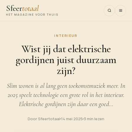
Sfeer
totaal
HET MAGAZINE VOOR THUIS
INTERIEUR
Wist jij dat elektrische
gordijnen juist duurzaam
zijn?
Slim wonen is al lang geen toekomstmuziek meer. In
2025 speelt technologie een grote rol in het interieur.
Elektrische gordijnen zijn daar een goed…
Door Sfeertotaal
14 mei 2025
3 min lezen