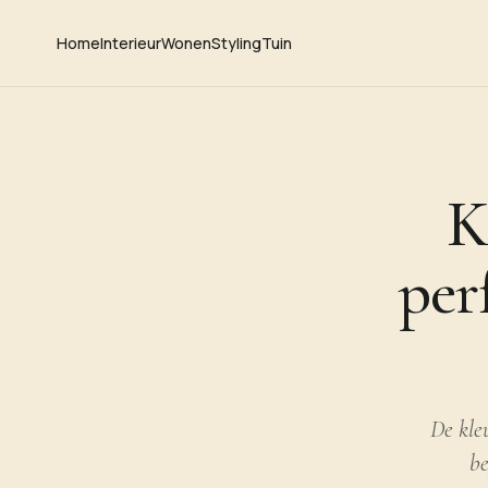
Home
Interieur
Wonen
Styling
Tuin
K
perf
De kle
be