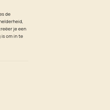
ies de
 helderheid,
creëer je een
 is om in te