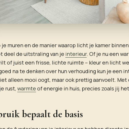
 je muren en de manier waarop licht je kamer binnen
t deel de uitstraling van je
interieur
. Of je nu een wa
 of juist een frisse, lichte ruimte – kleur en licht we
oed na te denken over hun verhouding kun je een in
iet alleen mooi oogt, maar ook prettig aanvoelt. Met 
je rust,
warmte
of energie in huis, precies zoals jij het
ruik bepaalt de basis
n de fundering van je interieur en hebben directe i