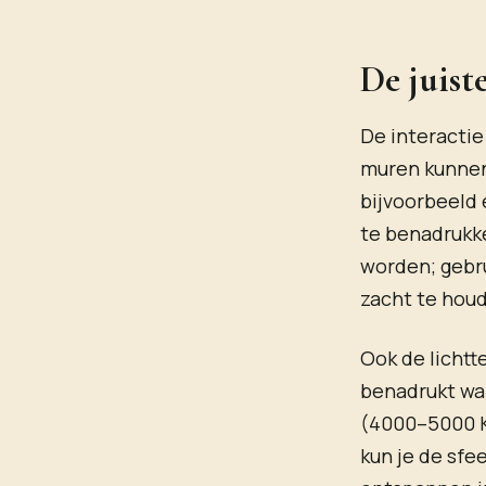
De juist
De interactie
muren kunnen 
bijvoorbeeld 
te benadrukk
worden; gebru
zacht te hou
Ook de lichtt
benadrukt wa
(4000–5000 Ke
kun je de sfe