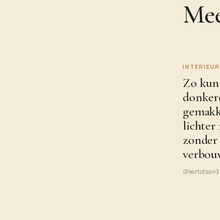
Mee
INTERIEUR
Zo kun 
donker
gemakk
lichte
zonder
verbou
Sfeertotaal
3