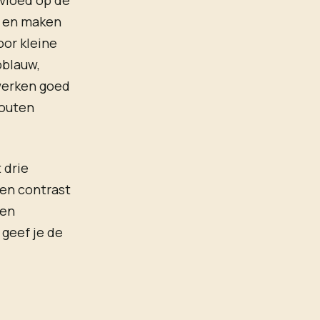
ht en maken
oor kleine
pblauw,
 werken goed
houten
 drie
gen contrast
ren
 geef je de