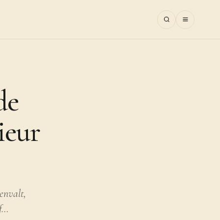
de
rieur
envalt,
Of…