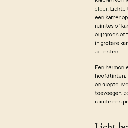
sfeer
. Lichte
een kamer opt
ruimtes of ka
olijfgroen of
in grotere ka
accenten.
Een harmonie
hoofdtinten. 
en diepte. Me
toevoegen, zo
ruimte een pe
Licht be