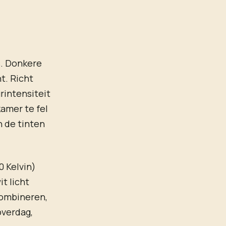
s. Donkere
t. Richt
rintensiteit
amer te fel
n de tinten
0 Kelvin)
it licht
combineren,
overdag,