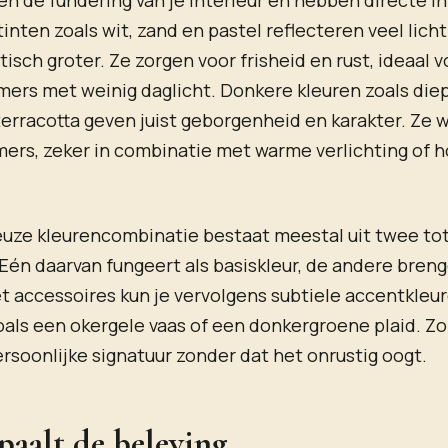
 tinten zoals wit, zand en pastel reflecteren veel lic
isch groter. Ze zorgen voor frisheid en rust, ideaal v
mers met weinig daglicht. Donkere kleuren zoals die
 terracotta geven juist geborgenheid en karakter. Ze
mers, zeker in combinatie met warme verlichting of 
uze kleurencombinatie bestaat meestal uit twee tot
Eén daarvan fungeert als basiskleur, de andere bren
t accessoires kun je vervolgens subtiele accentkleu
als een okergele vaas of een donkergroene plaid. Zo
rsoonlijke signatuur zonder dat het onrustig oogt.
paalt de beleving