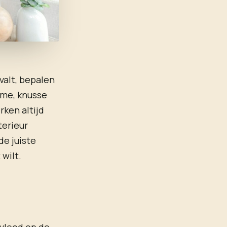
valt, bepalen
rme, knusse
rken altijd
terieur
de juiste
 wilt.
nvloed op de