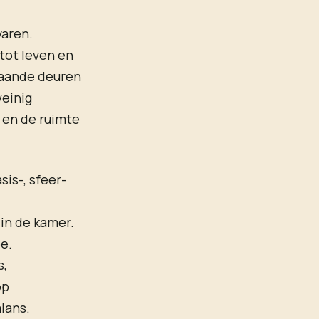
varen.
 tot leven en
laande deuren
weinig
n en de ruimte
sis-, sfeer-
 in de kamer.
e.
s,
op
alans.