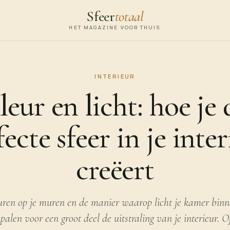
Sfeer
totaal
HET MAGAZINE VOOR THUIS
INTERIEUR
leur en licht: hoe je 
ecte sfeer in je inte
creëert
uren op je muren en de manier waarop licht je kamer binn
palen voor een groot deel de uitstraling van je interieur. 