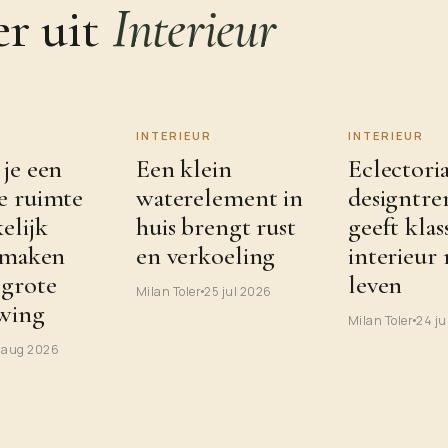
r uit
Interieur
INTERIEUR
INTERIEUR
je een
Een klein
Eclectori
e ruimte
waterelement in
designtre
elijk
huis brengt rust
geeft klas
r maken
en verkoeling
interieur
 grote
leven
Milan Toler
25 jul 2026
wing
Milan Toler
24 ju
 aug 2026