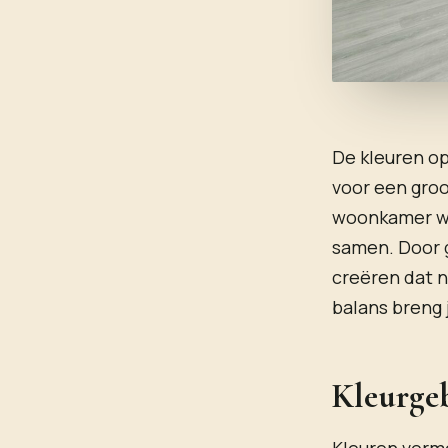
De kleuren op
voor een groo
woonkamer wilt
samen. Door g
creëren dat n
balans breng 
Kleurgeb
Kleuren vorme