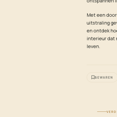
ontspannen i
Met een doord
uitstraling g
en ontdek hoe
interieur dat 
leven.
BEWAREN
VERD