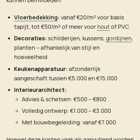
kunnen beïnvloeden:
Vloerbedekking
:
vanaf €20/m² voor basis
tapijt, tot €50/m² of meer voor
hout
of PVC
Decoraties:
schilderijen, kussens,
gordijnen
,
planten – afhankelijk van stijl en
hoeveelheid
Keukenapparatuur:
afzonderlijk
aangeschaft tussen €5.000 en €15.000
Interieurarchitect:
Advies & schetsen: €500 – €800
Volledig ontwerp: €1.000 – €3.000
Met bouwbegeleiding: vanaf €7.000
Hoewel deze kosten vaak als aanvullend worden