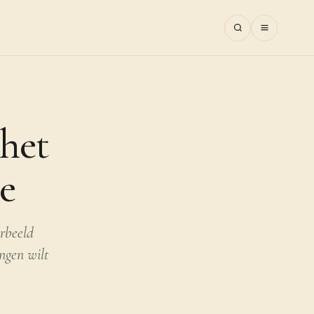
 het
e
orbeeld
ngen wilt