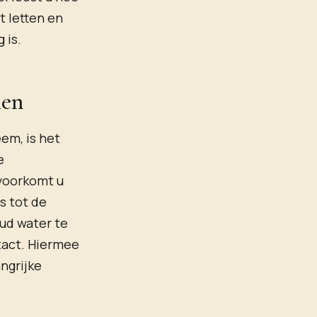
t letten en
 is.
men
em, is het
e
 voorkomt u
s tot de
oud water te
tact. Hiermee
ngrijke