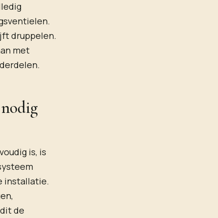
lledig
ngsventielen.
jft druppelen.
gaan met
nderdelen.
 nodig
oudig is, is
 systeem
 installatie.
gen,
dit de