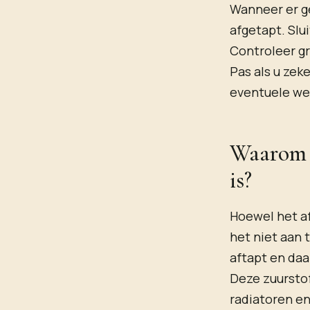
Wanneer er ge
afgetapt. Slu
Controleer gr
Pas als u zek
eventuele we
Waarom a
is?
Hoewel het af
het niet aan 
aftapt en daar
Deze zuurstof
radiatoren en