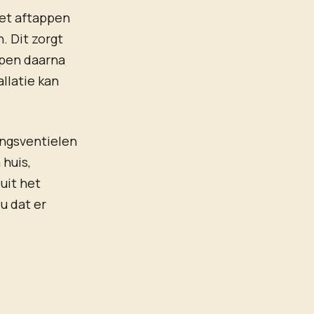
het aftappen
n. Dit zorgt
Open daarna
llatie kan
ingsventielen
 huis,
uit het
u dat er