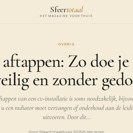
Sfeer
totaal
HET MAGAZINE VOOR THUIS
OVERIG
aftappen: Zo doe je
veilig en zonder gedo
tappen van een cv-installatie is soms noodzakelijk, bijvo
u een radiator moet vervangen of onderhoud aan de leidi
uitvoeren. Door dit…
Door Sfeertotaal
9 juni 2025
5 min lezen