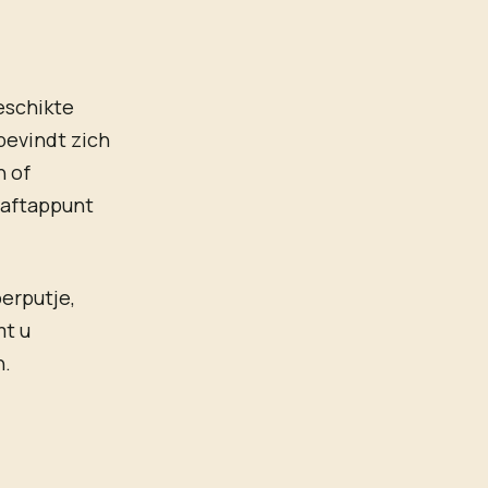
eschikte
bevindt zich
n of
t aftappunt
oerputje,
mt u
n.