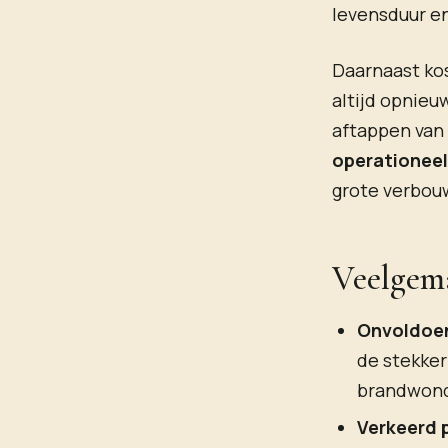
levensduur e
Daarnaast kos
altijd opnieu
aftappen van
operationeel
grote verbouw
Veelgema
Onvoldoen
de stekker
brandwond
Verkeerd 