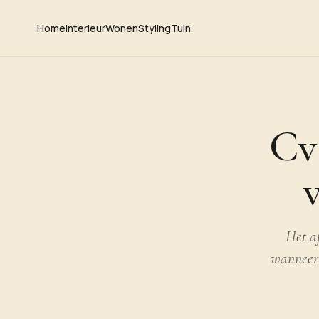
Home
Interieur
Wonen
Styling
Tuin
Cv 
Het af
wanneer 