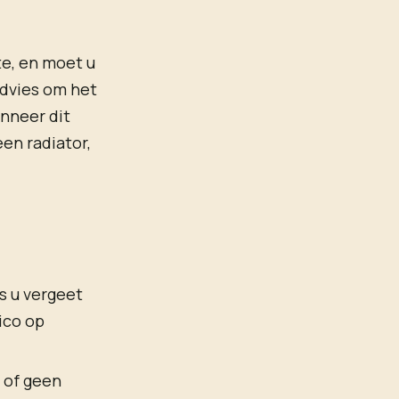
te, en moet u
advies om het
nneer dit
een radiator,
s u vergeet
sico op
t of geen