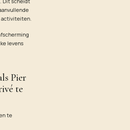
. Dit scheidt
 aanvullende
 activiteiten.
 afscherming
jke levens
ls Pier
ivé te
en te