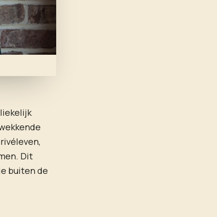
iekelijk
ukwekkende
rivéleven,
men. Dit
ie buiten de