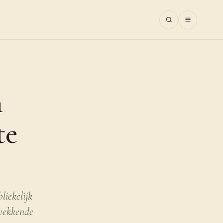
n
te
liekelijk
kwekkende