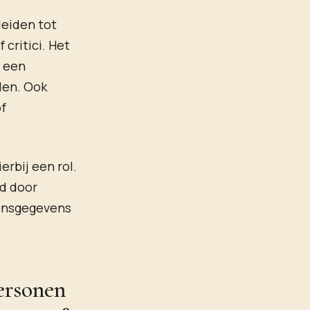
leiden tot
critici. Het
s een
den. Ook
of
erbij een rol.
d door
oonsgegevens
ersonen