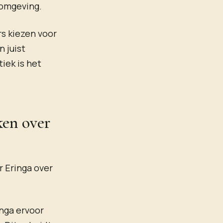
 omgeving.
s kiezen voor
n juist
iek is het
ken over
r Eringa over
inga ervoor