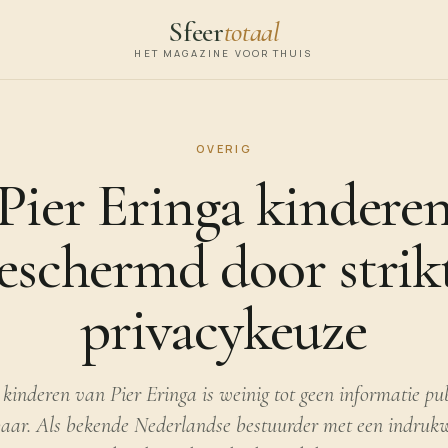
Sfeer
totaal
HET MAGAZINE VOOR THUIS
OVERIG
Pier Eringa kindere
eschermd door strik
privacykeuze
kinderen van Pier Eringa is weinig tot geen informatie pub
aar. Als bekende Nederlandse bestuurder met een indru