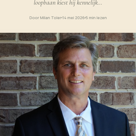
loopbaan kiest hij kennelijk…
Door Milan Toler
14 mei 2026
5 min lezen