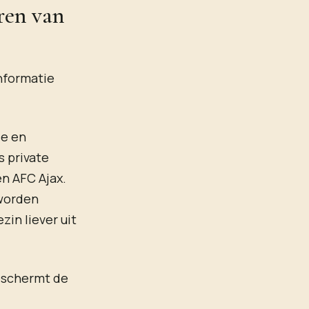
ren van
informatie
le en
s private
en AFC Ajax.
 worden
in liever uit
eschermt de