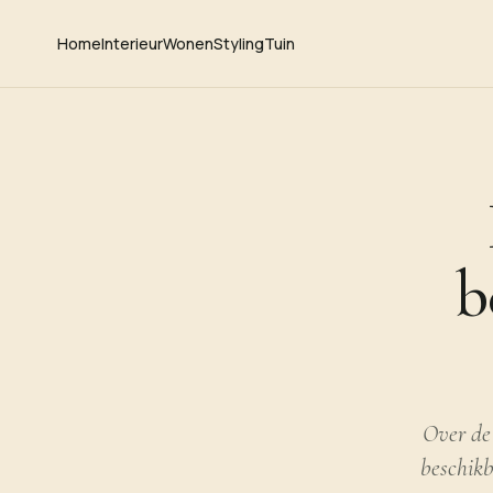
Home
Interieur
Wonen
Styling
Tuin
b
Over de 
beschikb