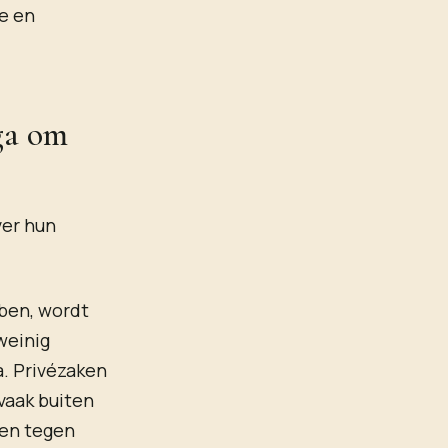
e en
ga om
ver hun
ben, wordt
weinig
a. Privézaken
vaak buiten
nen tegen