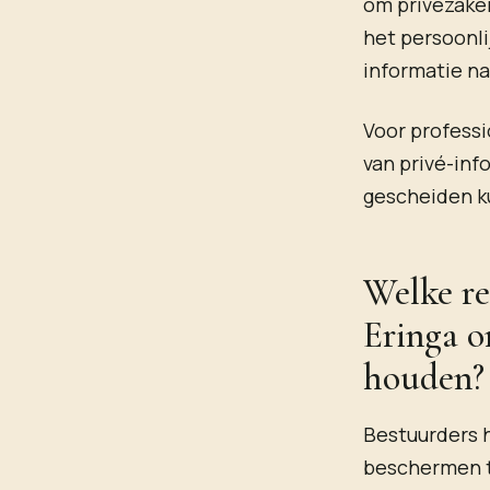
om privézaken
het persoonli
informatie naa
Voor professi
van privé-inf
gescheiden k
Welke re
Eringa o
houden?
Bestuurders h
beschermen t