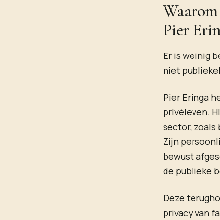
Waarom i
Pier Eri
Er is weinig 
niet publieke
Pier Eringa h
privéleven. Hi
sector, zoals
Zijn persoonl
bewust afgesc
de publieke b
Deze terugho
privacy van fa