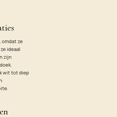
ties
k, omdat ze
ze ideaal
n zijn
 doek.
k wit tot diep
n
ite.
 en