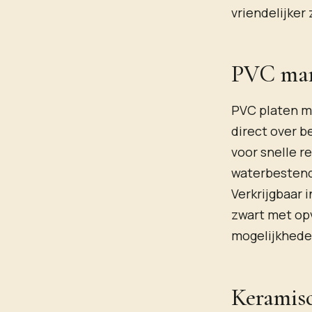
vriendelijker 
PVC marm
PVC platen me
direct over b
voor snelle r
waterbestend
Verkrijgbaar 
zwart met opv
mogelijkheden
Keramisc