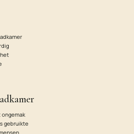
 badkamer
rdig
 het
e
badkamer
et ongemak
s gebruikte
 mensen