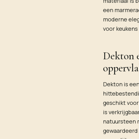
materiaal is 
een marmerach
moderne elega
voor keukens
Dekton e
oppervl
Dekton is een
hittebestendi
geschikt voo
is verkrijgba
natuursteen 
gewaardeerd o