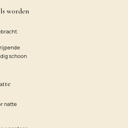
els worden
ebracht.
grijpende
udig schoon
atte
r natte