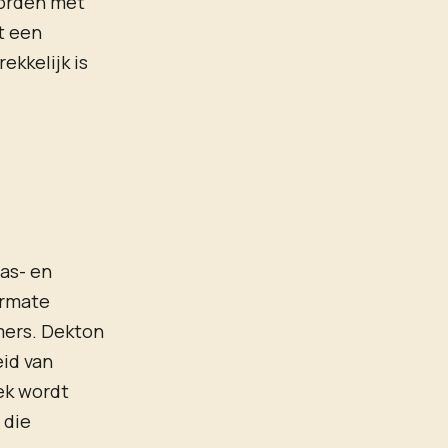
worden met
t een
ekkelijk is
ras- en
ermate
mers. Dekton
eid van
ek wordt
 die