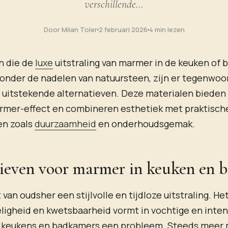
verschillende…
Door Milan Toler
2 februari 2026
4 min lezen
n die de
luxe
uitstraling van marmer in de keuken of
zonder de nadelen van natuursteen, zijn er tegenwoo
 uitstekende alternatieven. Deze materialen bieden
mer-effect en combineren esthetiek met praktisch
en zoals
duurzaamheid
en onderhoudsgemak.
ieven voor marmer in keuken en 
van oudsher een stijlvolle en tijdloze uitstraling. H
ligheid en kwetsbaarheid vormt in vochtige en inten
s keukens en badkamers een probleem. Steeds meer