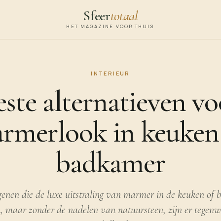
Sfeer
totaal
HET MAGAZINE VOOR THUIS
INTERIEUR
este alternatieven vo
rmerlook in keuken
badkamer
genen die de luxe uitstraling van marmer in de keuken of
n, maar zonder de nadelen van natuursteen, zijn er tegenw