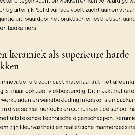
bestand tegen vocht en vlekken en kan vervaardigd 
tig uiterlijk. Solid surface voelt zacht aan en straal
ntie uit, waardoor het praktisch en esthetisch aantr
 en badkamers.
n keramiek als superieure harde
akken
 innovatief ultracompact materiaal dat niet alleen k
g is, maar ook zeer vlekbestendig. Dit maakt het uit
r werkbladen en wandbekleding in keukens en badka
ar in diverse marmerlooks en combineert de schoonh
met uitstekende technische eigenschappen. Kerami
m zijn kleurvastheid en realistische marmerdessins