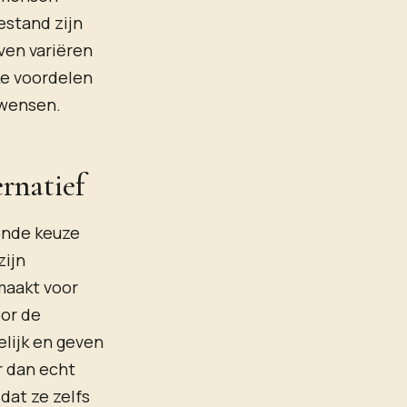
estand zijn
ven variëren
ke voordelen
 wensen.
rnatief
ende keuze
zijn
 maakt voor
oor de
lijk en geven
r dan echt
dat ze zelfs