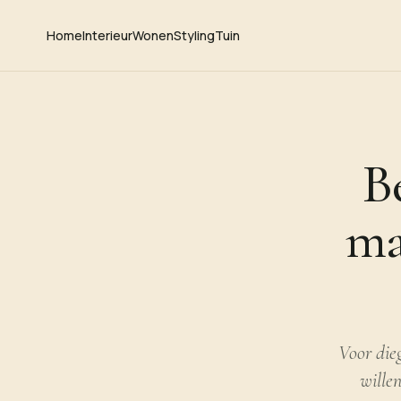
Home
Interieur
Wonen
Styling
Tuin
B
ma
Voor die
wille