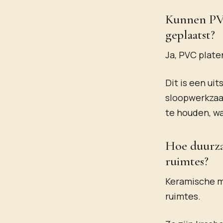
Kunnen PVC
geplaatst?
Ja, PVC plat
Dit is een ui
sloopwerkzaa
te houden, w
Hoe duurza
ruimtes?
Keramische ma
ruimtes.