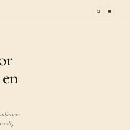
or
 en
 badkamer
oordig