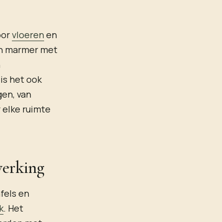
oor
vloeren
en
an marmer met
n
is het ook
gen, van
 elke ruimte
werking
fels en
k
. Het