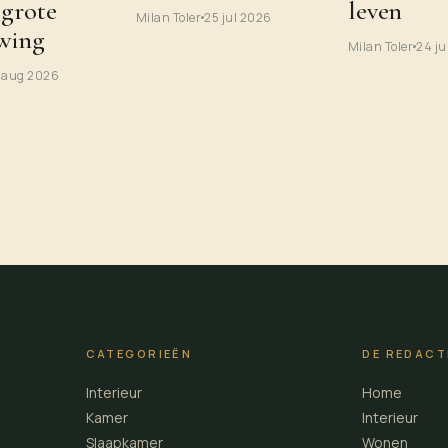
 grote
leven
Milan Toler
25 jul 2026
wing
Milan Toler
24 ju
 aug 2026
CATEGORIEËN
DE REDACT
Interieur
Home
Kamer
Interieur
Slaapkamer
Wonen