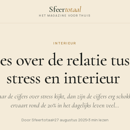
Sfeer
totaal
HET MAGAZINE VOOR THUIS
INTERIEUR
es over de relatie tu
stress en interieur
aar de cijfers over stress kijkt, dan zijn de cijfers erg scho
ervaart rond de 20% in het dagelijks leven veel…
Door Sfeertotaal
27 augustus 2025
3 min lezen