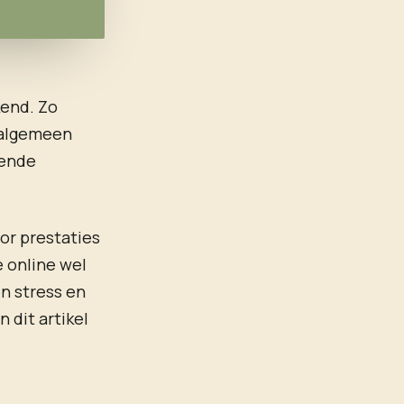
kkend. Zo
t algemeen
lende
or prestaties
e online wel
n stress en
n dit artikel