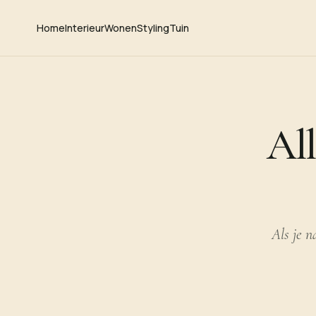
Home
Interieur
Wonen
Styling
Tuin
All
Als je n