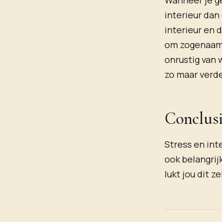
Wanneer je ge
interieur dan
interieur en 
om zogenaamd
onrustig van 
zo maar verd
Conclus
Stress en int
ook belangrijk
lukt jou dit z