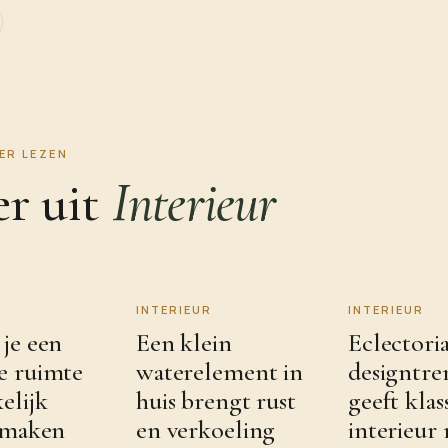
ER LEZEN
r uit
Interieur
INTERIEUR
INTERIEUR
je een
Een klein
Eclectori
e ruimte
waterelement in
designtre
elijk
huis brengt rust
geeft klas
r maken
en verkoeling
interieur