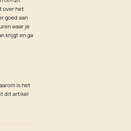
an om dit
t over het
 er goed aan
uren waar je
n krijgt en ga
daarom is het
t dit artikel