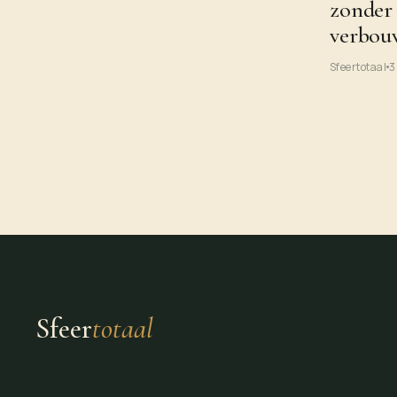
zonder
verbou
Sfeertotaal
3
Sfeer
totaal