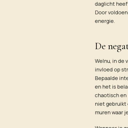
daglicht heef
Door voldoend
energie.
De negat
Welnu, in de 
invloed op st
Bepaalde int
en het is bel
chaotisch en 
niet gebruikt
muren waar je