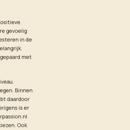
positieve
re gevoelig
esteren in de
langrijk.
k gepaard met
iveau.
wegen. Binnen
ebt daardoor
rigens is er
orpassion.nl
kiezen. Ook