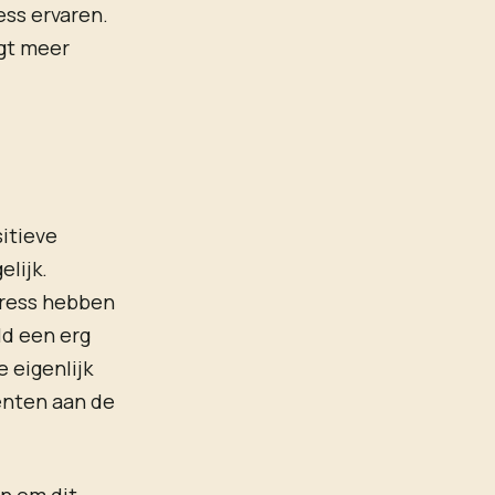
ess ervaren.
jgt meer
sitieve
elijk.
tress hebben
ld een erg
 eigenlijk
enten aan de