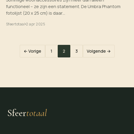
functioneel – ze zijn een statement. De Umbra Phantom
fotolijst (20 x 25 cm) is daar…
Sfeertotaal
2 apr 2025
Berichten
← Vorige
1
2
3
Volgende →
paginering
Sfeer
totaal