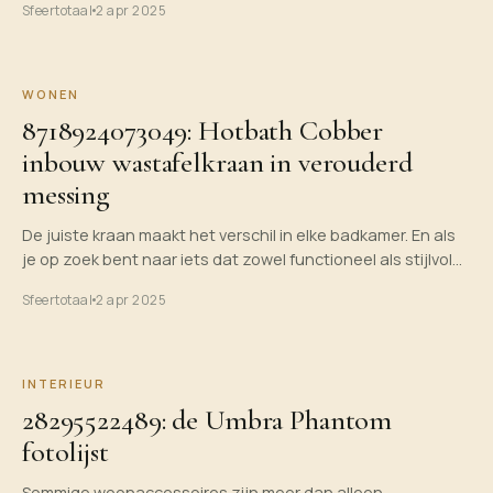
Sfeertotaal
2 apr 2025
WONEN
8718924073049: Hotbath Cobber
inbouw wastafelkraan in verouderd
messing
De juiste kraan maakt het verschil in elke badkamer. En als
je op zoek bent naar iets dat zowel functioneel als stijlvol…
Sfeertotaal
2 apr 2025
INTERIEUR
28295522489: de Umbra Phantom
fotolijst
Sommige woonaccessoires zijn meer dan alleen