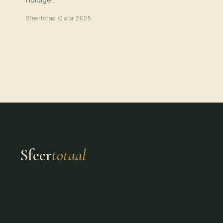
Sfeertotaal
2 apr 2025
Sfeer
totaal