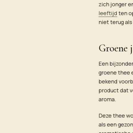
zich jonger e
leeftijd
ten op
niet terug al
Groene j
Een bijzonder
groene thee e
bekend voorbe
product dat v
aroma.
Deze thee wo
als een gezo