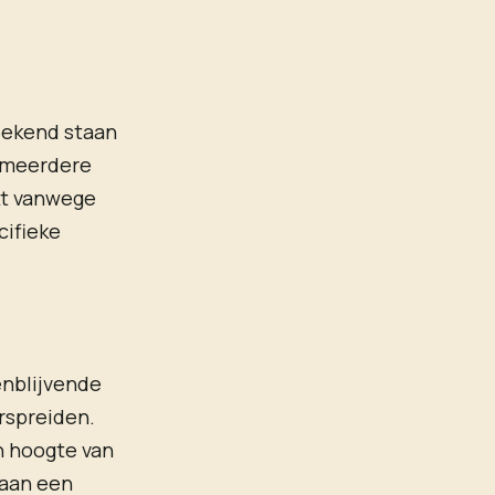
 bekend staan
r meerdere
kt vanwege
cifieke
enblijvende
rspreiden.
n hoogte van
 aan een