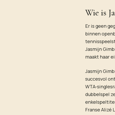
Wie is J
Er is geen g
binnen openb
tennisspeels
Jasmijn Gimbr
maakt haar ei
Jasmijn Gimbr
succesvol on
WTA-singlesra
dubbelspel ze
enkelspeltite
Franse Alizé 