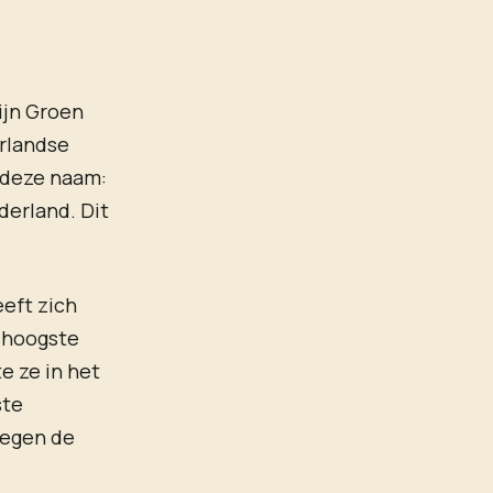
ijn Groen
rlandse
 deze naam:
derland. Dit
eft zich
r hoogste
e ze in het
ste
tegen de