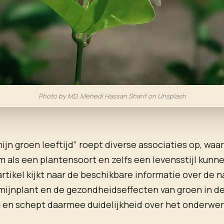
Photo by MD. Mehedi Hassan Sharif on Unsplash
ijn groen leeftijd” roept diverse associaties op, waa
 als een plantensoort en zelfs een levensstijl kun
artikel kijkt naar de beschikbare informatie over de 
mijnplant en de gezondheidseffecten van groen in d
 en schept daarmee duidelijkheid over het onderwer