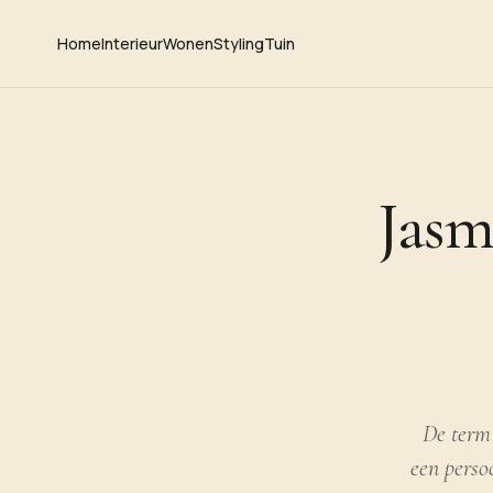
Home
Interieur
Wonen
Styling
Tuin
Jasm
De term 
een perso