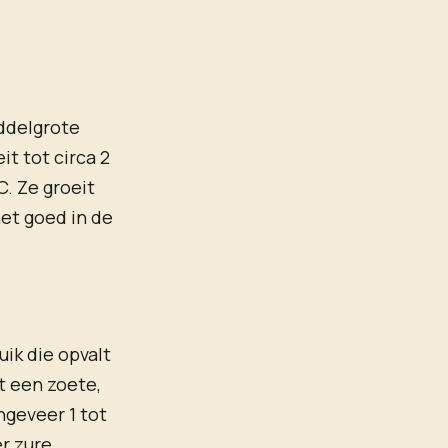
iddelgrote
it tot circa 2
. Ze groeit
et goed in de
ik die opvalt
t een zoete,
ngeveer 1 tot
r zure