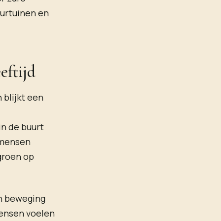
eurtuinen en
eftijd
blijkt een
n de buurt
n mensen
groen op
en beweging
Mensen voelen