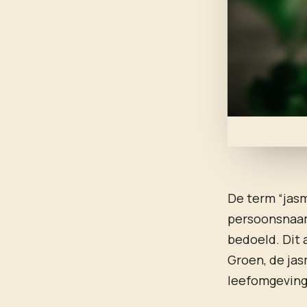
De term “jasm
persoonsnaam
bedoeld. Dit 
Groen, de jas
leefomgeving