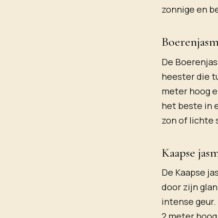
zonnige en be
Boerenjasm
De Boerenjasm
heester die t
meter hoog en
het beste in
zon of lichte
Kaapse jasm
De Kaapse jas
door zijn gl
intense geur.
2 meter hoog.