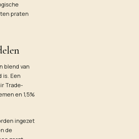
logische
nten praten
delen
en blend van
 is. Een
ir Trade-
oemen en 1,5%
orden ingezet
en de