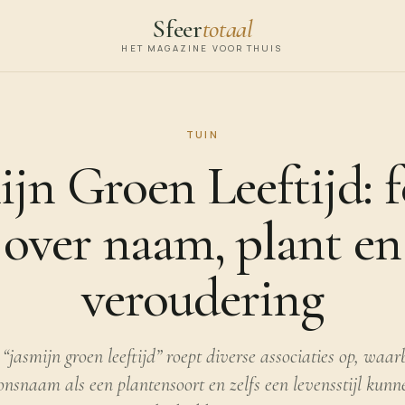
Sfeer
totaal
HET MAGAZINE VOOR THUIS
TUIN
ijn Groen Leeftijd: f
over naam, plant en
veroudering
“jasmijn groen leeftijd” roept diverse associaties op, waar
onsnaam als een plantensoort en zelfs een levensstijl kun