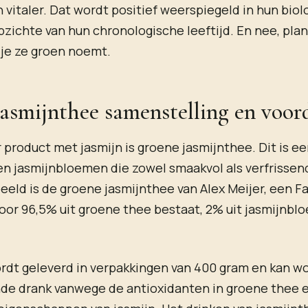
n vitaler. Dat wordt positief weerspiegeld in hun bio
zichte van hun chronologische leeftijd. En nee, pla
s je ze groen noemt.
asmijnthee samenstelling en voor
 product met jasmijn is groene jasmijnthee. Dit is e
n jasmijnbloemen die zowel smaakvol als verfrissend
eld is de groene jasmijnthee van Alex Meijer, een Fa
oor 96,5% uit groene thee bestaat, 2% uit jasmijnbl
rdt geleverd in verpakkingen van 400 gram en kan w
nde drank vanwege de antioxidanten in groene thee 