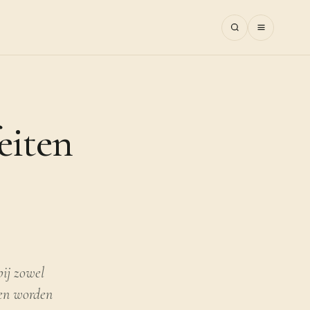
eiten
bij zowel
nen worden