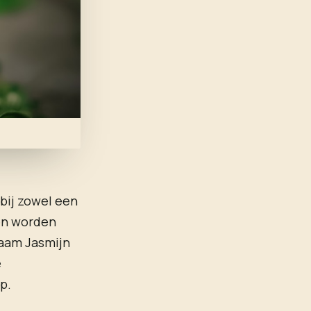
rbij zowel een
nen worden
naam Jasmijn
e
p.