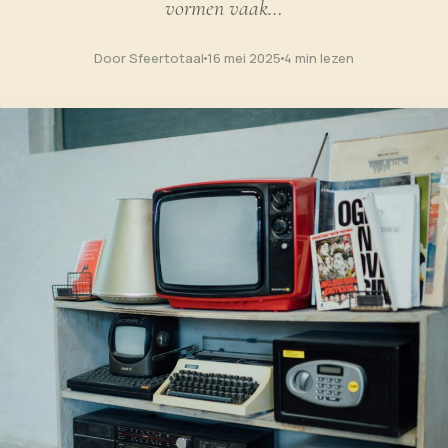
vormen vaak…
Door Sfeertotaal
16 mei 2025
4 min lezen