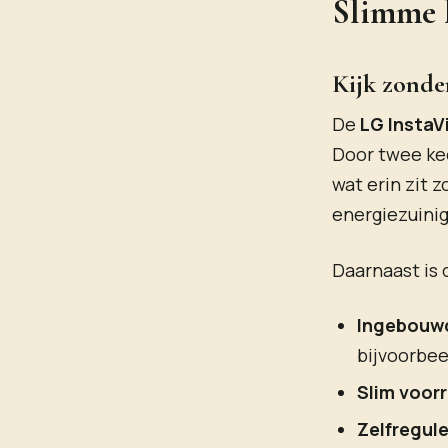
Slimme 
Kijk zonde
De
LG InstaV
Door twee kee
wat erin zit 
energiezuinig
Daarnaast is 
Ingebouw
bijvoorbee
Slim voor
Zelfregul