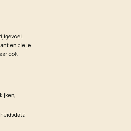
ijlgevoel.
ant en zie je
maar ook
ijken,
rheidsdata
d