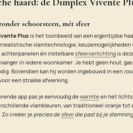
che haard: de Dimplex Vivente Pl
zonder schoorsteen, mét sfeer
ivente Plus
is het toonbeeld van een eigentijdse ha
errealistische vlamtechnologie, keuzemogelijkheden 
e achterpanelen én instelbare
sfeerverlichting
is dez
kvanger in iedere woonkamer. Je hebt geen hout, gas
odig. Bovendien kan hij worden ingebouwd in een
roo
oor een strakke afwerking.
horende app pas je eenvoudig de
warmte
en het licht
verschillende vlamkleuren, van traditioneel oranje tot
 Zo creëer je
precies de
sfeer
die past bij je stemmin