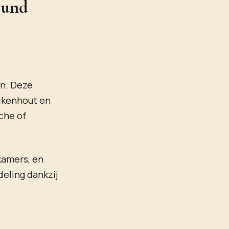
ound
én. Deze
eikenhout en
che of
kamers, en
deling dankzij