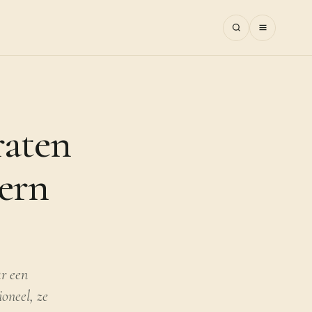
raten
ern
ar een
ioneel, ze