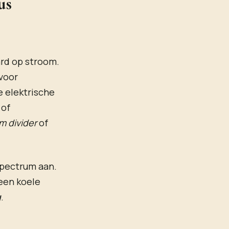
us
ard op stroom.
voor
e elektrische
 of
m divider
of
spectrum aan.
 een koele
g
.