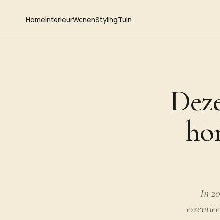
Home
Interieur
Wonen
Styling
Tuin
Deze
ho
In 20
essentiee