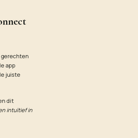
onnect
e gerechten
de app
e juiste
en dit
n intuïtief in