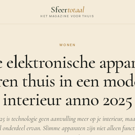
Sfeer
totaal
HET MAGAZINE VOOR THUIS
WONEN
 elektronische appa
ren thuis in een mod
interieur anno 2025
25 is technologie geen aanvulling meer op je interieur, ma
l onderdeel ervan. Slimme apparaten zijn niet alleen funct