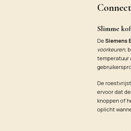
Connect
Slimme koff
De
Siemens 
voorkeuren
, 
temperatuur 
gebruikerspr
De roestvrijs
ervoor dat d
knoppen of he
oplicht wanne