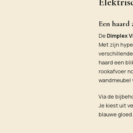
Elektris
Een haard 
De
Dimplex V
Met zijn hyp
verschillend
haard een bli
rookafvoer n
wandmeubel v
Via de bijbe
Je kiest uit 
blauwe gloed.