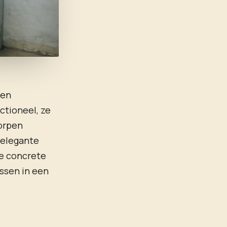
een
ctioneel, ze
orpen
 elegante
we concrete
assen in een