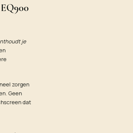
s EQ900
nthoudt je
 en
ere
aneel zorgen
ken. Geen
chscreen dat