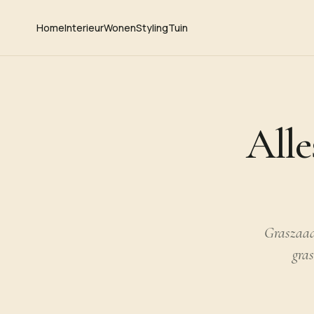
Home
Interieur
Wonen
Styling
Tuin
Alle
Graszaad 
gra