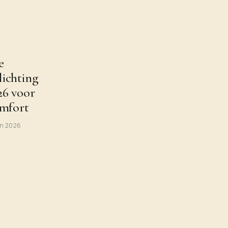
e
lichting
26 voor
omfort
un 2026