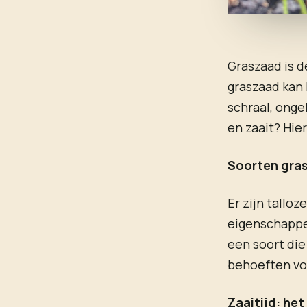
Graszaad is d
graszaad kan 
schraal, onge
en zaait? Hie
Soorten grasz
Er zijn tallo
eigenschappen
een soort die
behoeften vo
Zaaitijd: het