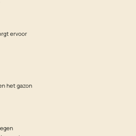
.
orgt ervoor
 en het gazon
tegen