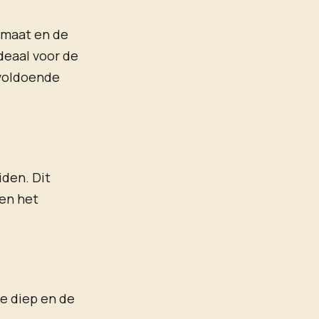
limaat en de
deaal voor de
 voldoende
iden. Dit
 en het
Te diep en de