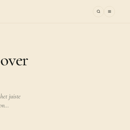
 over
het juiste
zon…