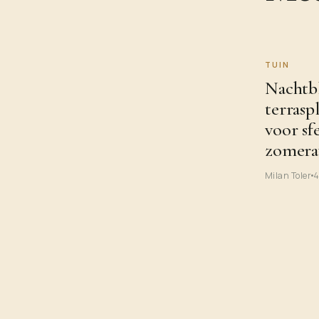
TUIN
Nachtb
terrasp
voor sf
zomera
Milan Toler
4