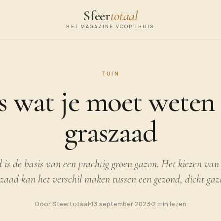
Sfeer
totaal
HET MAGAZINE VOOR THUIS
TUIN
s wat je moet weten
graszaad
is de basis van een prachtig groen gazon. Het kiezen van 
szaad kan het verschil maken tussen een gezond, dicht ga
Door Sfeertotaal
13 september 2023
2 min lezen