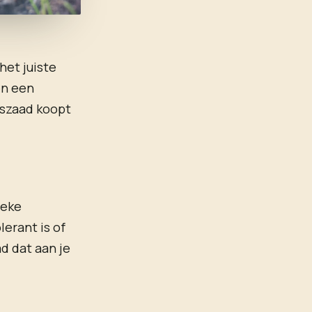
het juiste
en een
aszaad koopt
ieke
erant is of
d dat aan je