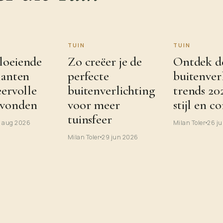
TUIN
TUIN
loeiende
Zo creëer je de
Ontdek d
lanten
perfecte
buitenver
eervolle
buitenverlichting
trends 20
vonden
voor meer
stijl en c
tuinsfeer
 aug 2026
Milan Toler
26 j
Milan Toler
29 jun 2026