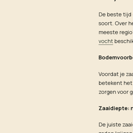
De beste tijd
soort. Over h
meeste regio’
vocht
beschik
Bodemvoorber
Voordat je za
betekent het 
zorgen voor 
Zaaidiepte: n
De juiste zaa